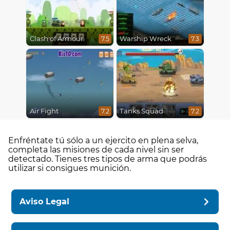
Clash of Armour
Warship Wreck
7.5
7.3
Air Fight
Tanks Squad
7.2
7.2
Enfréntate tú sólo a un ejercito en plena selva,
completa las misiones de cada nivel sin ser
detectado. Tienes tres tipos de arma que podrás
utilizar si consigues munición.
Aviso Legal