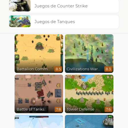
Juegos de Counter Strike
Juegos de Tanques
Battalion Commander
Civilizations Wars Master Edition
8.5
8.3
Battle of Tanks
Tower Defense
7.8
7.6