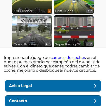
Hill Climber
Drift Dudes
7
6.7
Grand Prix Hero
Super Racing Gt Drag Pro
6.3
6.2
Impresionante juego de
carreras de coches
en el
que te puedes proclamar campeón del mundial de
rallyes. Con el dinero que ganes podrás cambiar de
coche, mejorarlo o desbloquear nuevos circuitos.
Aviso Legal
Contacto