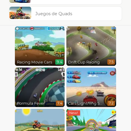
Juegos de Quads
Racing Movie Cars
Drift Cup Racing
9.4
7.5
Formula Fever
Cars Lightning Speed
7.4
7.2