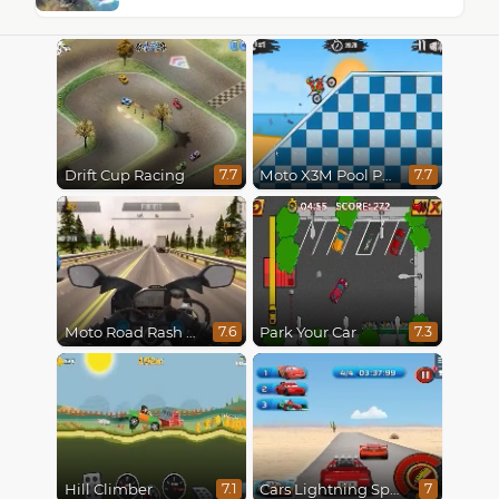
Drift Cup Racing
Moto X3M Pool Party
7.7
7.7
Moto Road Rash 3D
Park Your Car
7.6
7.3
Hill Climber
Cars Lightning Speed
7.1
7