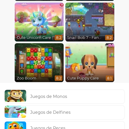
Cute Unicorn Care
Snail Bob 7 - Fantasy Story
8.2
8.2
Zoo Boom
Cute Puppy Care
8.2
8.1
Juegos de Monos
Juegos de Delfines
Juegos de Peces