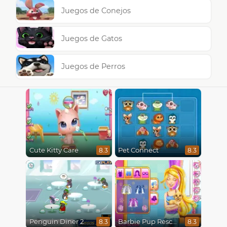
Juegos de Conejos
Juegos de Gatos
Juegos de Perros
Cute Kitty Care
Pet Connect
8.3
8.3
Penguin Diner 2
Barbie Pup Rescue
8.3
8.3