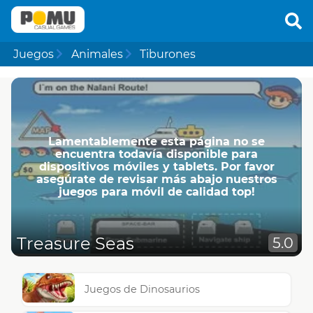
Juegos
Animales
Tiburones
Lamentablemente esta página no se
encuentra todavía disponible para
dispositivos móviles y tablets. Por favor
asegúrate de revisar más abajo nuestros
juegos para móvil de calidad top!
Treasure Seas
5.0
Juegos de Dinosaurios