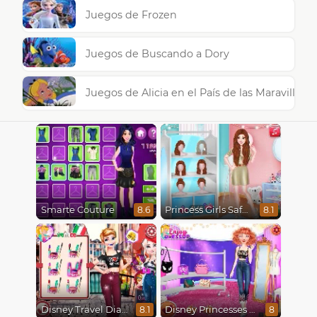
Juegos de Frozen
Juegos de Buscando a Dory
Juegos de Alicia en el País de las Maravillas
Smarte Couture
Princess Girls Safari Trip
8.6
8.1
Disney Travel Diaries: City Break
Disney Princesses Runway Show
8.1
8