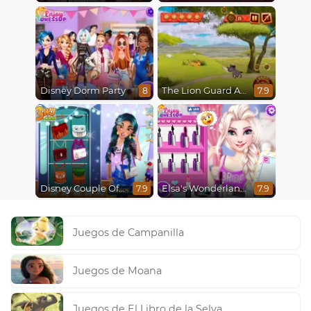
Disney Dorm Party
The Lion Guard Assemble
8
7.9
Disney Couple Of The Year
Elsa's Wonderland Wedding
7.9
7.9
Juegos de Campanilla
Juegos de Moana
Juegos de El Libro de la Selva