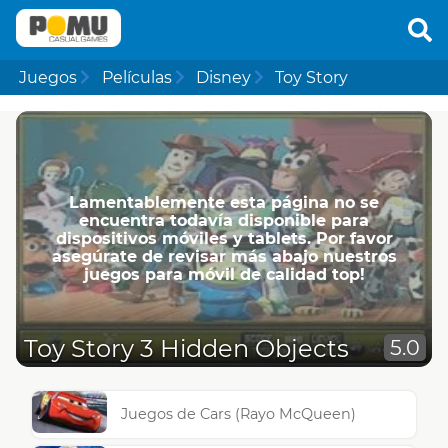
Juegos
Películas
Disney
Toy Story
Lamentablemente esta página no se
encuentra todavía disponible para
dispositivos móviles y tablets. Por favor
asegúrate de revisar más abajo nuestros
juegos para móvil de calidad top!
Toy Story 3 Hidden Objects
5.0
Juegos de Cars (Rayo McQueen)