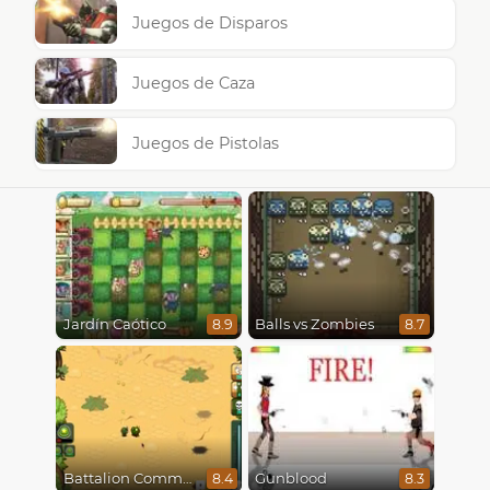
Juegos de Disparos
Juegos de Caza
Juegos de Pistolas
Jardín Caótico
Balls vs Zombies
8.9
8.7
Battalion Commander
Gunblood
8.4
8.3