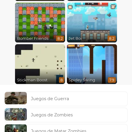
Bomber Friends
Jet Boi
8.2
8.2
Stickman Boost
Spidey Swing
8
7.9
Juegos de Guerra
Juegos de Zombies
Juegos de Matar Zombies