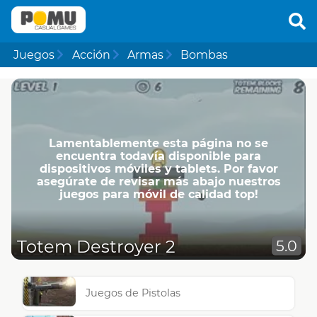
Juegos
Acción
Armas
Bombas
Lamentablemente esta página no se
encuentra todavía disponible para
dispositivos móviles y tablets. Por favor
asegúrate de revisar más abajo nuestros
juegos para móvil de calidad top!
Totem Destroyer 2
5.0
Juegos de Pistolas