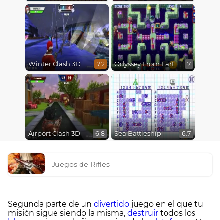
Winter Clash 3D
Odyssey From Earth To Space
7.2
7
Airport Clash 3D
Sea Battleship
6.8
6.7
Juegos de Rifles
Segunda parte de un
divertido
juego en el que tu
misión sigue siendo la misma,
destruir
todos los