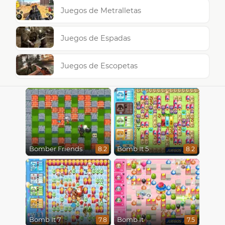
Juegos de Metralletas
Juegos de Espadas
Juegos de Escopetas
Bomber Friends
Bomb It 5
8.2
8.2
Bomb It 7
Bomb It
7.8
7.5