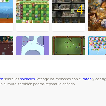
4
ón
sobre los
soldados
. Recoge las monedas con el
ratón
y consig
en el muro, también podrás reparar lo dañado.