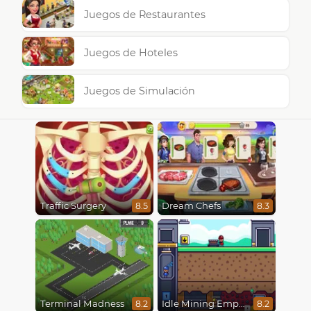
Juegos de Restaurantes
Juegos de Hoteles
Juegos de Simulación
Traffic Surgery
Dream Chefs
8.5
8.3
Terminal Madness
Idle Mining Empire
8.2
8.2