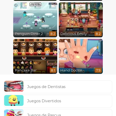
Penguin Diner 2
Delicious Emily New Beginning
8.2
8.2
Pancake Bar
Hand Doctor
8.1
7.9
Juegos de Dentistas
Juegos Divertidos
Juegos de Pascua