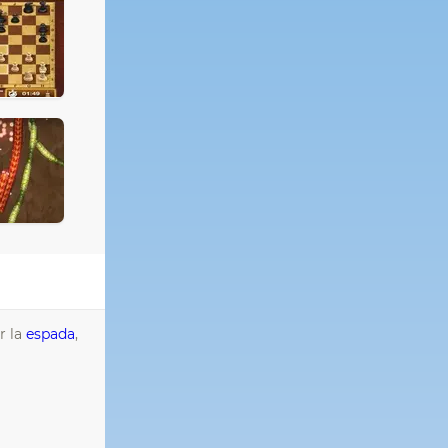
r la
espada
,