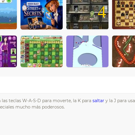
4
a las teclas W-A-S-D para moverte, la K para
saltar
y la J para usa
eciales mucho más poderosos.