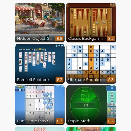
Hidden Object: Street Of Secrets
Classic Backgammon
8.8
8.5
Freecell Solitaire
Ultimate Sudoku
8.3
8.3
Fun Game Play Sudoku
Rapid Math
8.3
8.2