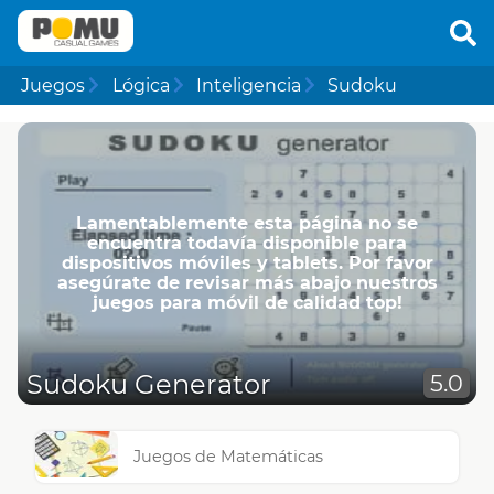
Juegos
Lógica
Inteligencia
Sudoku
Lamentablemente esta página no se
encuentra todavía disponible para
dispositivos móviles y tablets. Por favor
asegúrate de revisar más abajo nuestros
juegos para móvil de calidad top!
Sudoku Generator
5.0
Juegos de Matemáticas