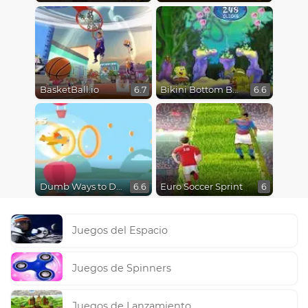
BasketBall.io
Bikini Bottom Button Bash
6.7
6.6
Dumb Ways to Die 3: World Tour
Euro Soccer Sprint
6.6
6
Juegos del Espacio
Juegos de Spinners
Juegos de Lanzamiento