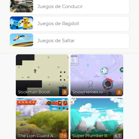
Juegos de Conducir
Juegos de Ragdoll
Juegos de Saltar
Stickman Boost
SnowHeroes.io
8
8
The Lion Guard Assemble
Super Plumber Run
7.9
6.7