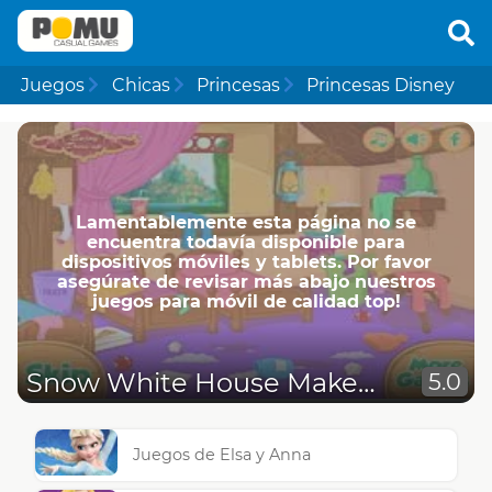
Juegos
Chicas
Princesas
Princesas Disney
Lamentablemente esta página no se
encuentra todavía disponible para
dispositivos móviles y tablets. Por favor
asegúrate de revisar más abajo nuestros
juegos para móvil de calidad top!
Snow White House Makeover
5.0
Juegos de Elsa y Anna