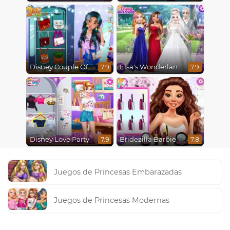
Disney Couple Of The Year
Elsa's Wonderland Wedding
7.9
7.9
Disney Love Party
Bridezilla Barbie
7.9
7.8
Juegos de Princesas Embarazadas
Juegos de Princesas Modernas