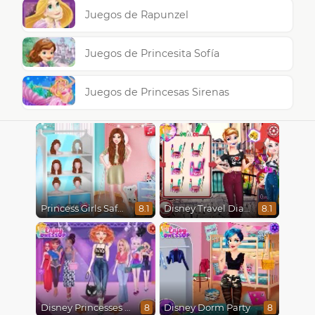
Juegos de Rapunzel
Juegos de Princesita Sofía
Juegos de Princesas Sirenas
Princess Girls Safari Trip
Disney Travel Diaries: City Break
8.1
8.1
Disney Princesses Runway Show
Disney Dorm Party
8
8