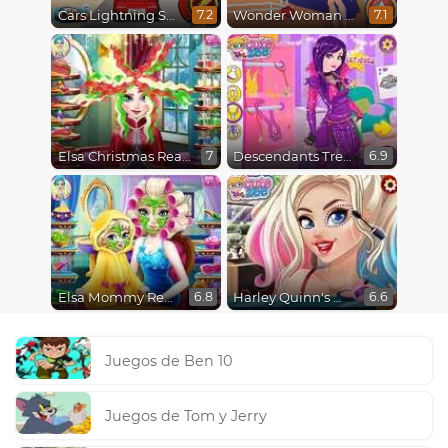
Cars Lightning Speed
Wonder Woman Fashion Event
7.2
7.1
Elsa Christmas Real Haircuts
Descendants Trendsetters
7
6.9
Elsa Mommy Real Makeover
Harley Quinn's Modern Makeover
6.8
6.6
Juegos de Ben 10
Juegos de Tom y Jerry