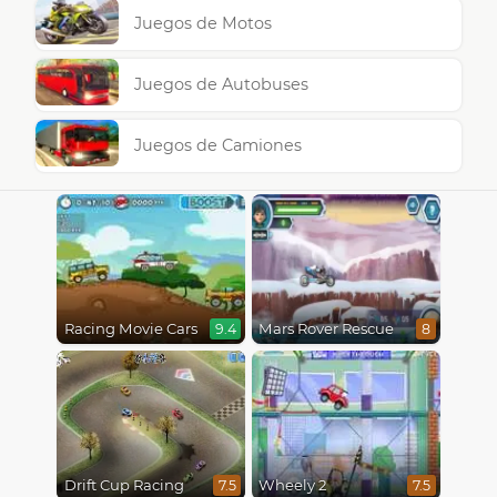
Juegos de Motos
Juegos de Autobuses
Juegos de Camiones
Racing Movie Cars
Mars Rover Rescue
9.4
8
Drift Cup Racing
Wheely 2
7.5
7.5