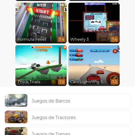
Formula Fever
Wheely 3
7.4
7.4
Truck Trials
Cars Lightning Speed
7.2
7.2
Juegos de Barcos
Juegos de Tractores
Juegos de Trenes