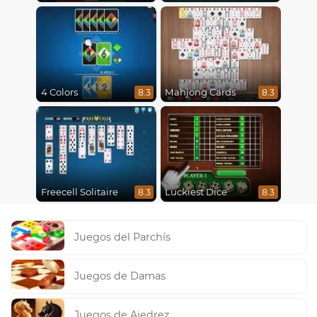
4 Colors
Mahjong Cards
8.3
8.3
Freecell Solitaire
Luckiest Dice
8.3
8.3
Juegos del Parchís
Juegos de Damas
Juegos de Ajedrez