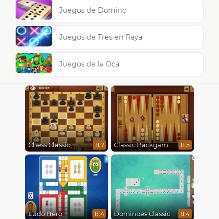
Juegos de Domino
Juegos de Tres en Raya
Juegos de la Oca
Chess Classic
Classic Backgammon
8.7
8.5
Ludo Hero
Dominoes Classic
8.4
8.4