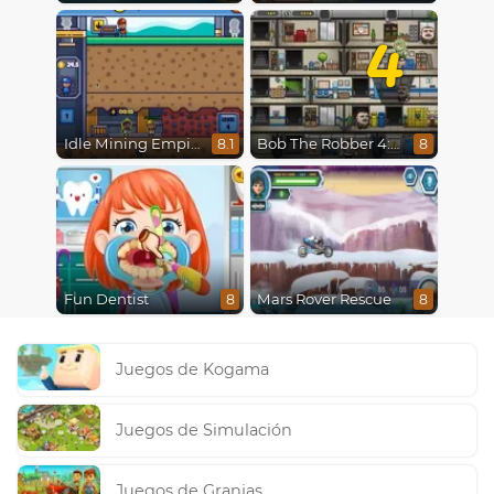
4
Idle Mining Empire
Bob The Robber 4: Season 2 Russia
8.1
8
Fun Dentist
Mars Rover Rescue
8
8
Juegos de Kogama
Juegos de Simulación
Juegos de Granjas