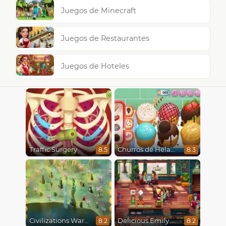
Juegos de Minecraft
Juegos de Restaurantes
Juegos de Hoteles
Traffic Surgery
Churros de Helado
8.5
8.3
Civilizations Wars Master Edition
Delicious Emily New Beginning
8.2
8.2