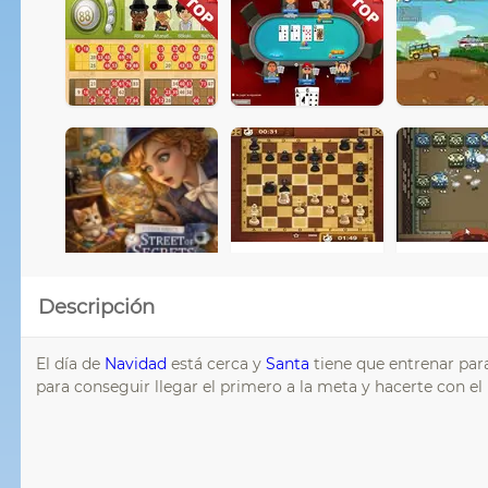
Descripción
El día de
Navidad
está cerca y
Santa
tiene que entrenar para
para conseguir llegar el primero a la meta y hacerte con el