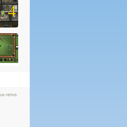
4
tus renos