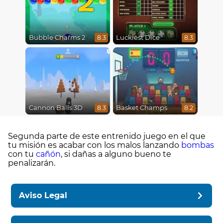
Bubble Charms 2
Luckiest Dice
8.3
8.3
Cannon Balls 3D
Basket Champs
8.3
8.2
Segunda parte de este entrenido juego en el que
tu misión es acabar con los malos lanzando
bombas
con tu
cañón
, si dañas a alguno bueno te
penalizarán.
Aviso Legal