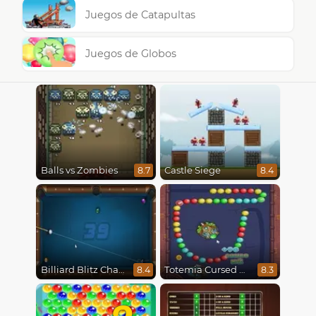
Juegos de Catapultas
Juegos de Globos
Balls vs Zombies
Castle Siege
8.7
8.4
Billiard Blitz Challenge
Totemia Cursed Marbles
8.4
8.3
2