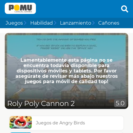
Juegos
Habilidad
Lanzamiento
Cañones
Lamentablemente esta página no se
encuentra todavía disponible para
dispositivos móviles y tablets. Por favor
asegúrate de revisar más abajo nuestros
juegos para móvil de calidad top!
Roly Poly Cannon 2
5.0
Juegos de Angry Birds