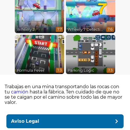
7
Wheely 2
Wheely 7 Detective
7.7
7.6
Formula Fever
Parking Logic
7.3
7.3
Trabajas en una mina transportando las rocas con
tu
camión
hasta la fábrica. Ten cuidado de que no
se te caigan por el camino sobre todo las de mayor
valor.
Aviso Legal