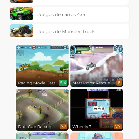
Juegos de carros 4x4
Juegos de Monster Truck
Racing Movie Cars
Mars Rover Rescue
9.4
8
Drift Cup Racing
Wheely 3
7.7
7.7