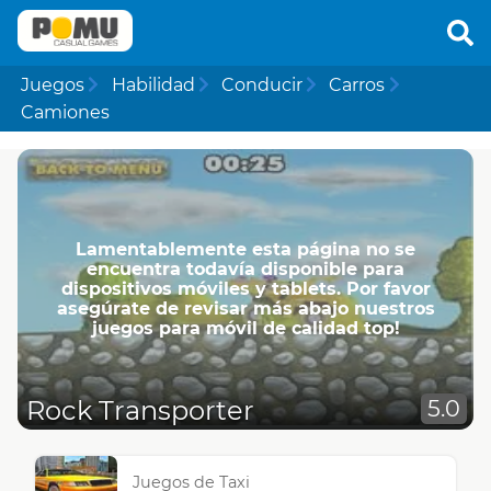
Juegos
Habilidad
Conducir
Carros
Camiones
Lamentablemente esta página no se
encuentra todavía disponible para
dispositivos móviles y tablets. Por favor
asegúrate de revisar más abajo nuestros
juegos para móvil de calidad top!
Rock Transporter
5.0
Juegos de Taxi