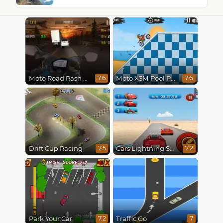
Moto Road Rash 3D
Moto X3M Pool Party
7.6
7.6
Drift Cup Racing
Cars Lightning Speed
7.5
7.2
Park Your Car
Traffic Go
7.2
7