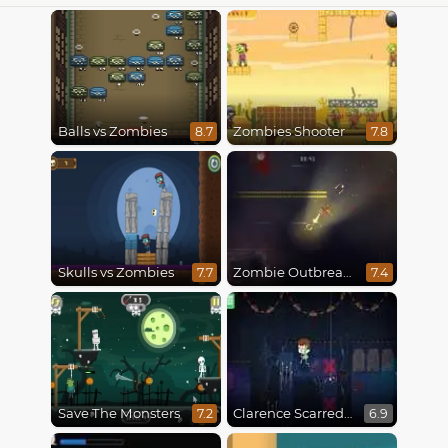
Balls vs Zombies
Zombies Shooter
8.7
7.8
Skulls vs Zombies
Zombie Outbreak Arena
7.7
7.4
Save The Monsters
Clarence Scarred Silly
7.2
6.9