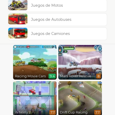
Juegos de Motos
Juegos de Autobuses
Juegos de Camiones
Racing Movie Cars
Mars Rover Rescue
9.4
8
Wheely 2
Drift Cup Racing
7.7
7.7