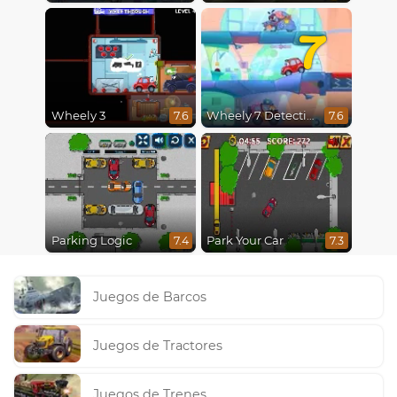
7
Wheely 3
Wheely 7 Detective
7.6
7.6
Parking Logic
Park Your Car
7.4
7.3
Juegos de Barcos
Juegos de Tractores
Juegos de Trenes