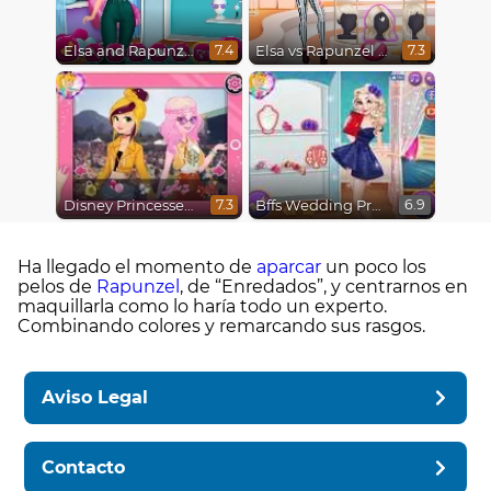
Elsa and Rapunzel Princess Rivalry
Elsa vs Rapunzel Fashion Game
7.4
7.3
Disney Princesses : Boho vs Edgy
Bffs Wedding Prep
7.3
6.9
Ha llegado el momento de
aparcar
un poco los
pelos de
Rapunzel
, de “Enredados”, y centrarnos en
maquillarla como lo haría todo un experto.
Combinando colores y remarcando sus rasgos.
Aviso Legal
Contacto