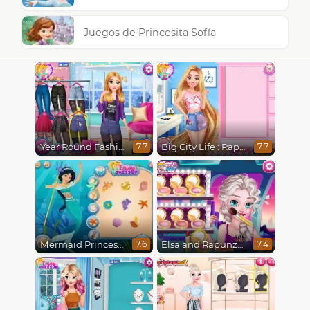
Juegos de Princesita Sofía
Year Round Fashionista Rapunzel
Big City Life : Rapunzel
7.7
7.7
Mermaid Princesses
Elsa and Rapunzel Future Fashion
7.6
7.4