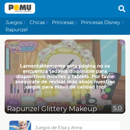
Juegos
Chicas
Princesas
Princesas Disney
Rapunzel
Lamentablemente esta página no se
encuentra todavía disponible para
dispositivos móviles y tablets. Por favor
asegúrate de revisar más abajo nuestros
juegos para móvil de calidad top!
Rapunzel Glittery Makeup
5.0
Juegos de Elsa y Anna