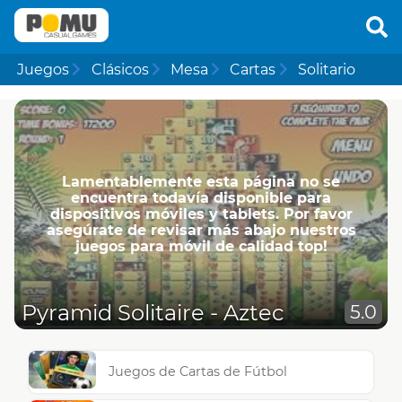
Juegos
Clásicos
Mesa
Cartas
Solitario
Lamentablemente esta página no se
encuentra todavía disponible para
dispositivos móviles y tablets. Por favor
asegúrate de revisar más abajo nuestros
juegos para móvil de calidad top!
Pyramid Solitaire - Aztec
5.0
Juegos de Cartas de Fútbol