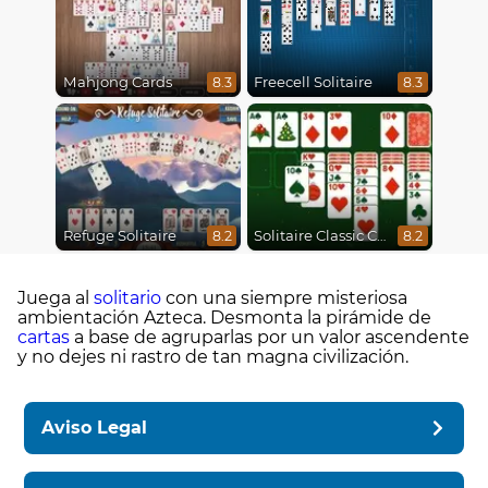
Mahjong Cards
Freecell Solitaire
8.3
8.3
Refuge Solitaire
Solitaire Classic Christmas
8.2
8.2
Juega al
solitario
con una siempre misteriosa
ambientación Azteca. Desmonta la pirámide de
cartas
a base de agruparlas por un valor ascendente
y no dejes ni rastro de tan magna civilización.
Aviso Legal