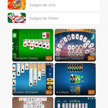
Juegos de Uno
Juegos de Poker
Solitaire Classic
Crescent Solitaire
8.4
8.4
Yukon Solitaire
4 Colors
8.4
8.3