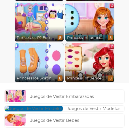
Princesses PJ Fun Party
Princess Influencer Winter Wonderland
8
8
Princess Ice Skating Adventure
Princess Influencer Summer Tale
8
8
Juegos de Vestir Embarazadas
Juegos de Vestir Modelos
Juegos de Vestir Bebes