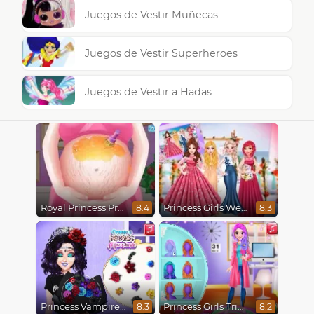
Juegos de Vestir Muñecas
Juegos de Vestir Superheroes
Juegos de Vestir a Hadas
Royal Princess Pregnant
Princess Girls Wedding Trip
8.4
8.3
Princess Vampire Wedding Makeover
Princess Girls Trip To Aspen
8.3
8.2