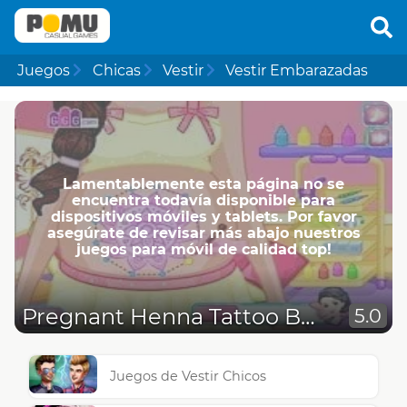
Juegos
Chicas
Vestir
Vestir Embarazadas
Lamentablemente esta página no se
encuentra todavía disponible para
dispositivos móviles y tablets. Por favor
asegúrate de revisar más abajo nuestros
juegos para móvil de calidad top!
Pregnant Henna Tattoo Belly
5.0
Juegos de Vestir Chicos