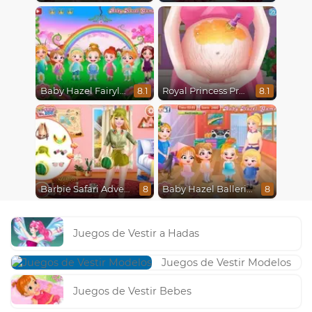
Baby Hazel Fairyland Ballet
Royal Princess Pregnant
8.1
8.1
Barbie Safari Adventure
Baby Hazel Ballerina Dance
8
8
Juegos de Vestir a Hadas
Juegos de Vestir Modelos
Juegos de Vestir Bebes