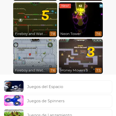
5
Fireboy and Watergirl 5 : Elements
Neon Tower
7.8
7.6
3
Fireboy and Watergirl in The Ice Temple
Money Movers 3: Guard Duty
7.6
7.5
Juegos del Espacio
Juegos de Spinners
Juegos de Lanzamiento