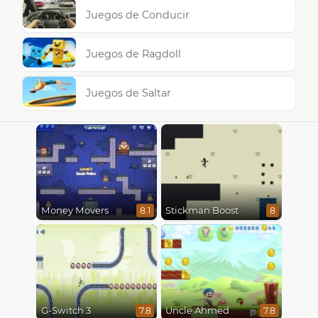
Juegos de Conducir
Juegos de Ragdoll
Juegos de Saltar
Money Movers
Stickman Boost
8.1
8
G-Switch 3
Uncle Ahmed
7.8
7.8