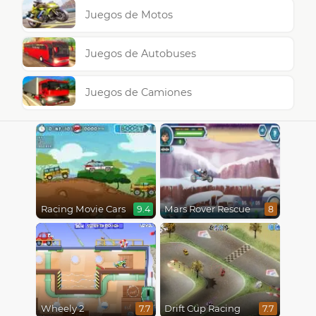
Juegos de Motos
Juegos de Autobuses
Juegos de Camiones
Racing Movie Cars
Mars Rover Rescue
9.4
8
Wheely 2
Drift Cup Racing
7.7
7.7