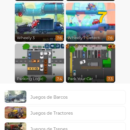
7
Wheely 3
Wheely 7 Detective
7.6
7.6
Parking Logic
Park Your Car
7.4
7.3
Juegos de Barcos
Juegos de Tractores
Juegos de Trenes