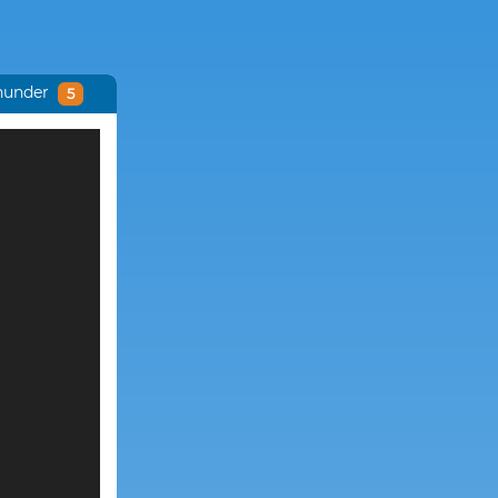
hunder
5