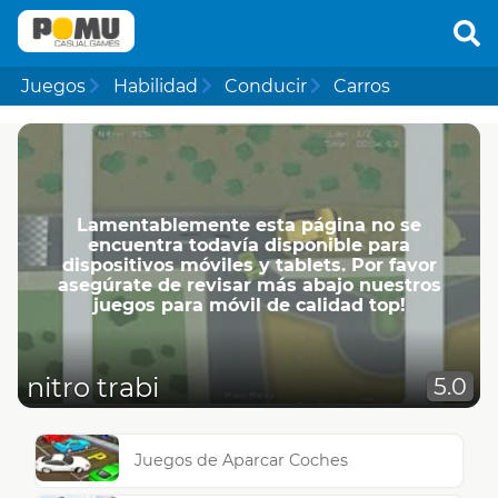
Juegos
Habilidad
Conducir
Carros
Lamentablemente esta página no se
encuentra todavía disponible para
dispositivos móviles y tablets. Por favor
asegúrate de revisar más abajo nuestros
juegos para móvil de calidad top!
nitro trabi
5.0
Juegos de Aparcar Coches