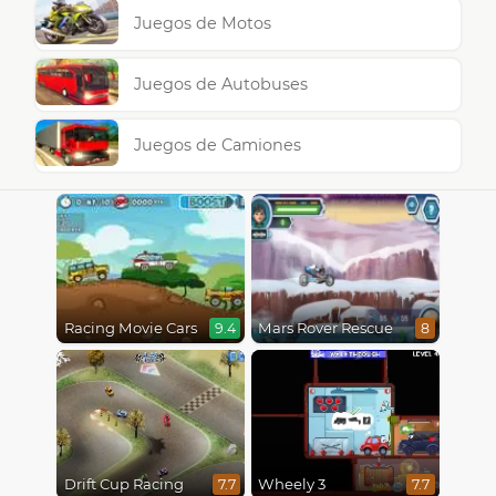
Juegos de Motos
Juegos de Autobuses
Juegos de Camiones
Racing Movie Cars
Mars Rover Rescue
9.4
8
Drift Cup Racing
Wheely 3
7.7
7.7