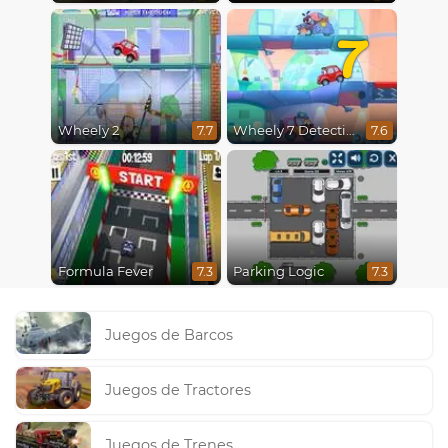
7
Wheely 2
Wheely 7 Detective
7.7
7.6
Formula Fever
Parking Logic
7.3
7.3
Juegos de Barcos
Juegos de Tractores
Juegos de Trenes