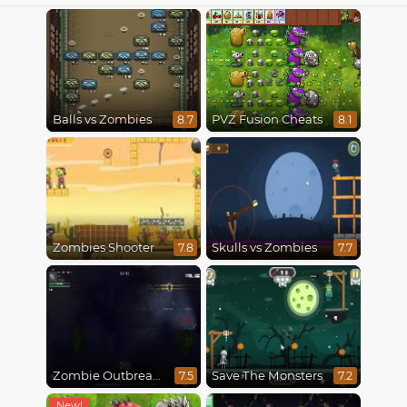
Balls vs Zombies
PVZ Fusion Cheats
8.7
8.1
Zombies Shooter
Skulls vs Zombies
7.8
7.7
Zombie Outbreak Arena
Save The Monsters
7.5
7.2