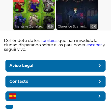
Plants vs Zombies Fusion Mode
Clarence Scarred Silly
6.9
6.6
Defiéndete de los
zombies
que han invadido la
ciudad disparando sobre ellos para poder
escapar
y
seguir vivo.
Aviso Legal
Contacto