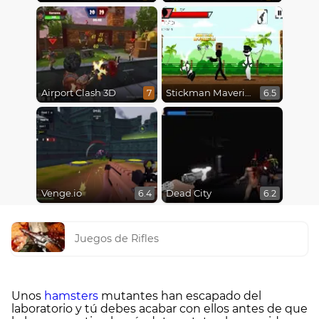
Airport Clash 3D
Stickman Maverick: Bad Boys Killer
7
6.5
Venge.io
Dead City
6.4
6.2
Juegos de Rifles
Unos
hamsters
mutantes han escapado del
laboratorio y tú debes acabar con ellos antes de que