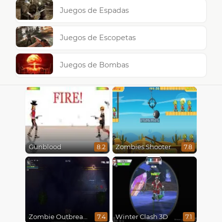
Juegos de Espadas
Juegos de Escopetas
Juegos de Bombas
Gunblood
Zombies Shooter
8.2
7.8
Zombie Outbreak Arena
Winter Clash 3D
7.4
7.1