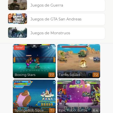
Juegos de Guerra
Juegos de GTA San Andreas
Juegos de Monstruos
Boxing Stars
Tanks Squad
7.7
7.2
SpongeBob SquarePants : Monster Island Adventures
Epic Robot Battle
7.1
6.4