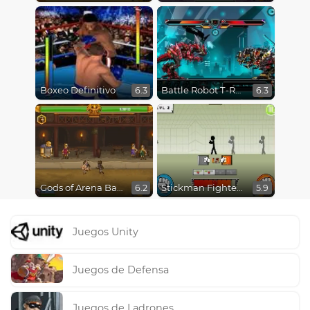
Boxeo Definitivo
Battle Robot T-Rex Age
6.3
6.3
Gods of Arena Battles
Stickman Fighter Epic Battles
6.2
5.9
Juegos Unity
Juegos de Defensa
Juegos de Ladrones