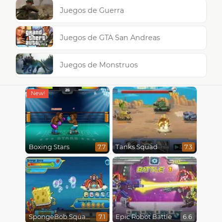
Juegos de Guerra
Juegos de GTA San Andreas
Juegos de Monstruos
Boxing Stars
Tanks Squad
7.7
7.3
SpongeBob SquarePants : Monster Island Adventures
Epic Robot Battle
7.1
6.6