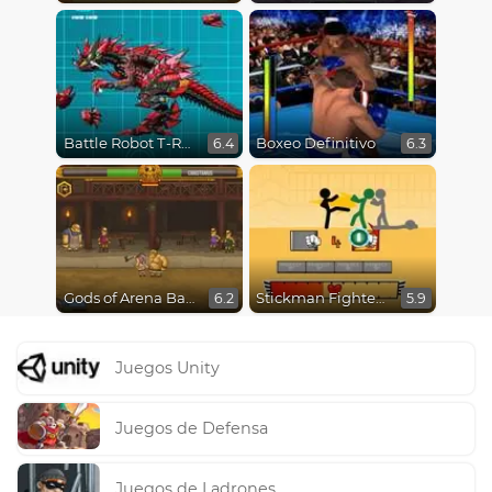
Battle Robot T-Rex Age
Boxeo Definitivo
6.4
6.3
Gods of Arena Battles
Stickman Fighter Epic Battles
6.2
5.9
Juegos Unity
Juegos de Defensa
Juegos de Ladrones