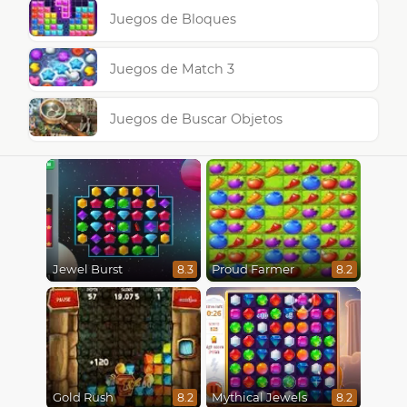
Juegos de Bloques
Juegos de Match 3
Juegos de Buscar Objetos
Jewel Burst
Proud Farmer
8.3
8.2
Gold Rush
Mythical Jewels
8.2
8.2