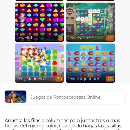
Jewelish
Jewels Blitz 3
8
7.9
Jelly Madness 2
Jewel Aquarium
7.8
7.8
Juegos de Rompecabezas Online
Arrastra las filas o columnas para juntar tres o más
fichas del mismo color, cuando lo hagas las casillas