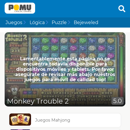
Juegos
Lógica
Puzzle
Bejeweled
Lamentablemente esta página no se
encuentra todavía disponible para
dispositivos móviles y tablets. Por favor
asegúrate de revisar más abajo nuestros
juegos para móvil de calidad top!
Monkey Trouble 2
5.0
Juegos Mahjong