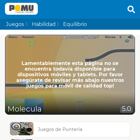
Juegos
Habilidad
Equilibrio
Lamentablemente esta página no se
encuentra todavía disponible para
dispositivos móviles y tablets. Por favor
asegúrate de revisar más abajo nuestros
juegos para móvil de calidad top!
Molecula
5.0
Juegos de Puntería