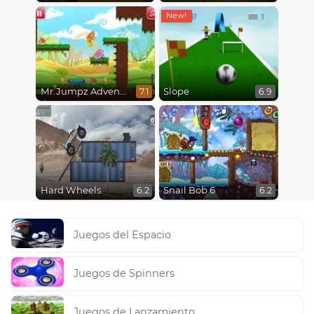
Mr.Jumpz Adventureland
Slope
7.1
6.9
Hard Wheels
Snail Bob 6
6.2
6.2
Juegos del Espacio
Juegos de Spinners
Juegos de Lanzamiento