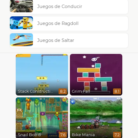
Juegos de Conducir
Juegos de Ragdoll
Juegos de Saltar
Stack Construction
Grim Fall
8.2
8.1
Snail Bob 8
Bike Mania
7.6
7.2