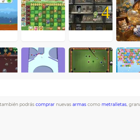
4
, también podrás
comprar
nuevas
armas
como
metralletas
, gran