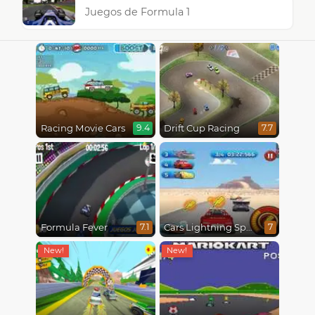
Juegos de Formula 1
Racing Movie Cars
Drift Cup Racing
9.4
7.7
Formula Fever
Cars Lightning Speed
7.1
7