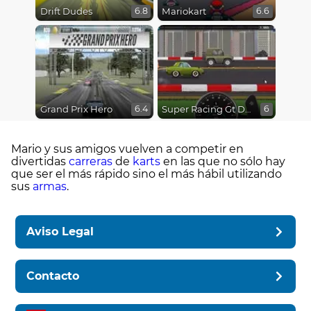
Drift Dudes
Mariokart
6.8
6.6
Grand Prix Hero
Super Racing Gt Drag Pro
6.4
6
Mario y sus amigos vuelven a competir en
divertidas
carreras
de
karts
en las que no sólo hay
que ser el más rápido sino el más hábil utilizando
sus
armas
.
Aviso Legal
Contacto