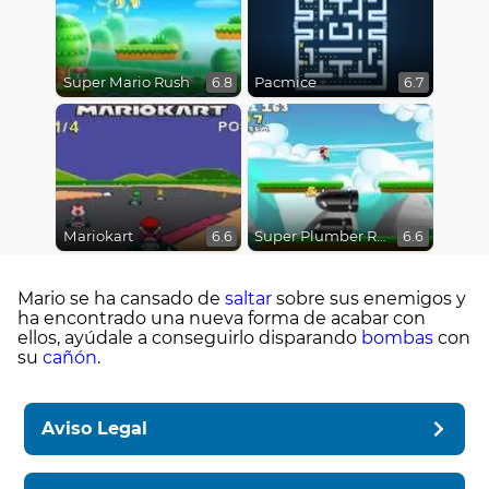
Super Mario Rush
Pacmice
6.8
6.7
Mariokart
Super Plumber Run
6.6
6.6
Mario se ha cansado de
saltar
sobre sus enemigos y
ha encontrado una nueva forma de acabar con
ellos, ayúdale a conseguirlo disparando
bombas
con
su
cañón
.
Aviso Legal