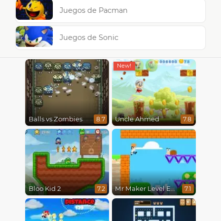
Juegos de Pacman
Juegos de Sonic
Balls vs Zombies
Uncle Ahmed
8.7
7.8
Bloo Kid 2
Mr Maker Level Editor
7.2
7.1