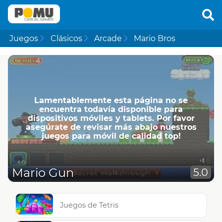
Juegos
Clásicos
Arcade
Mario Bros
Lamentablemente esta página no se
encuentra todavía disponible para
dispositivos móviles y tablets. Por favor
asegúrate de revisar más abajo nuestros
juegos para móvil de calidad top!
Mario Gun
5.0
Juegos de Tetris