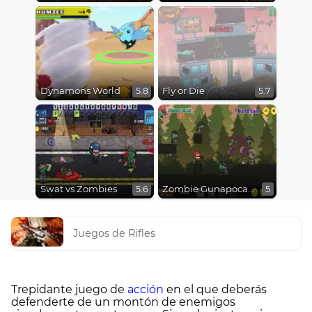
Dynamons World
Fly or Die
5.8
5.7
Swat vs Zombies
Zombie Gunapocalypse
5.6
5
Juegos de Rifles
Trepidante juego de
acción
en el que deberás
defenderte de un montón de enemigos