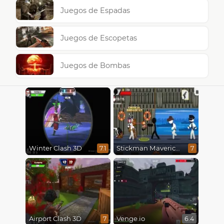
Juegos de Espadas
Juegos de Escopetas
Juegos de Bombas
Winter Clash 3D
Stickman Maverick: Bad Boys Killer
7.1
7
Airport Clash 3D
Venge.io
7
6.4