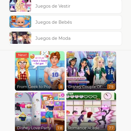
Juegos de Vestir
Juegos de Bebés
Juegos de Moda
From Geek to Popular Girl
Disney Couple Of The Year
8
7.9
Disney Love Party
Romance Academy
7.8
7.7