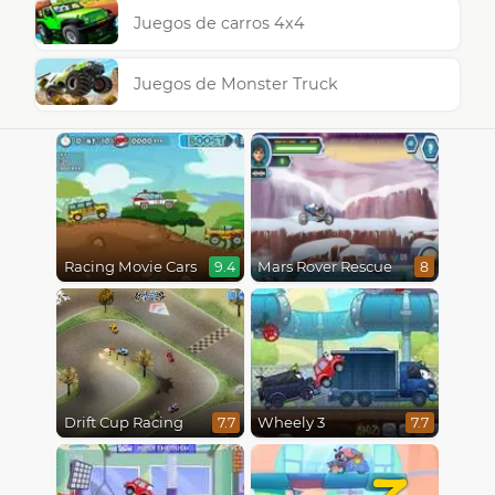
Juegos de carros 4x4
Juegos de Monster Truck
Racing Movie Cars
Mars Rover Rescue
9.4
8
Drift Cup Racing
Wheely 3
7.7
7.7
7