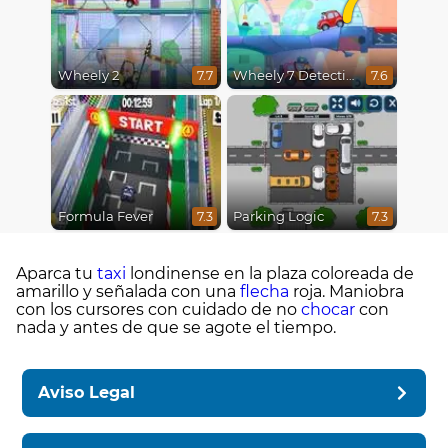
Wheely 2
Wheely 7 Detective
7.7
7.6
Formula Fever
Parking Logic
7.3
7.3
Aparca tu
taxi
londinense en la plaza coloreada de
amarillo y señalada con una
flecha
roja. Maniobra
con los cursores con cuidado de no
chocar
con
nada y antes de que se agote el tiempo.
Aviso Legal