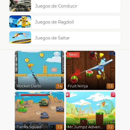
Juegos de Conducir
Juegos de Ragdoll
Juegos de Saltar
Rocket Darts
Fruit Ninja
7.4
7.3
Tanks Squad
Mr.Jumpz Adventureland
7.3
7.2