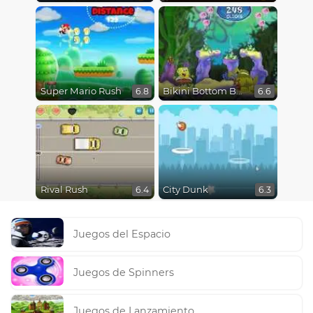
Super Mario Rush
Bikini Bottom Button Bash
6.8
6.6
Rival Rush
City Dunk
6.4
6.3
Juegos del Espacio
Juegos de Spinners
Juegos de Lanzamiento