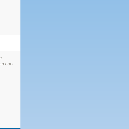
er
ien con