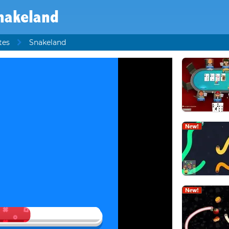
nakeland
tes
Snakeland