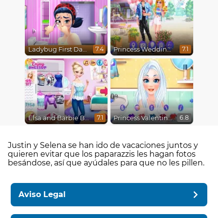
Ladybug First Date
Princess Wedding Drama
7.4
7.1
Elsa and Barbie Blind Date
Princess Valentine's Day Catfish
7.1
6.8
Justin y Selena se han ido de vacaciones juntos y
quieren evitar que los paparazzis les hagan fotos
besándose, así que ayúdales para que no les pillen.
Aviso Legal