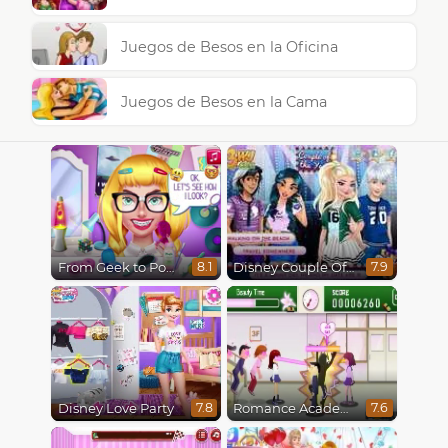
Juegos de Besos en la Oficina
Juegos de Besos en la Cama
From Geek to Popular Girl
Disney Couple Of The Year
8.1
7.9
Disney Love Party
Romance Academy
7.8
7.6