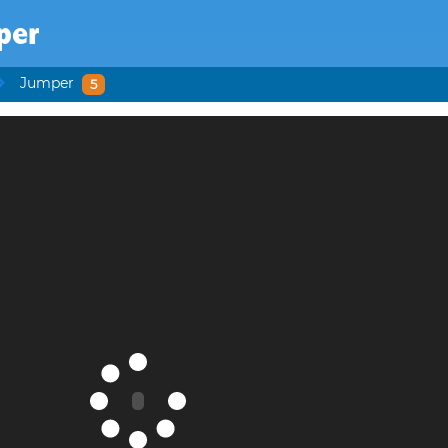
per
Jumper
5