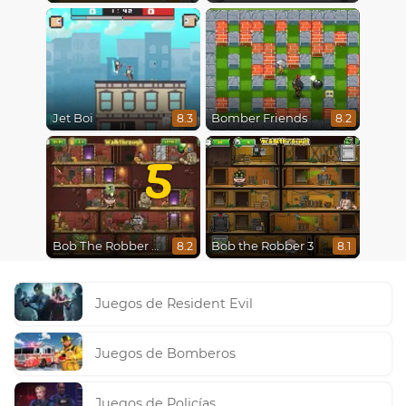
Jet Boi
Bomber Friends
8.3
8.2
5
Bob The Robber 5 The Temple Adventure
Bob the Robber 3
8.2
8.1
Juegos de Resident Evil
Juegos de Bomberos
Juegos de Policías