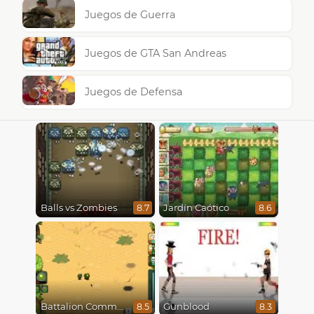
Juegos de Guerra
Juegos de GTA San Andreas
Juegos de Defensa
Balls vs Zombies
Jardín Caótico
8.7
8.6
Battalion Commander
Gunblood
8.5
8.3