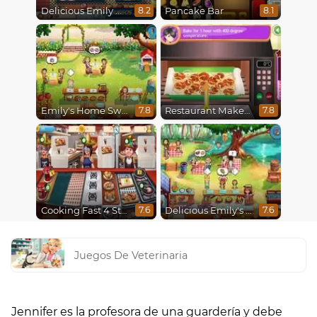
Delicious Emily New Beginning
Pancake Bar
8.2
8.1
Emily's Home Sweet Home
Restaurant Makeover
7.8
7.8
Cooking Fast 4 Steak
Delicious Emily's Hopes And Fears
7.6
7.6
Juegos De Veterinaria
Jennifer es la profesora de una guardería y debe