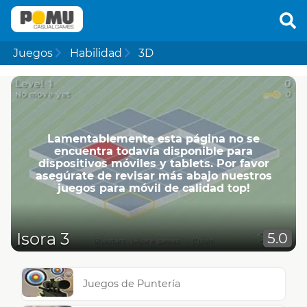
Juegos
Habilidad
3D
Lamentablemente esta página no se
encuentra todavía disponible para
dispositivos móviles y tablets. Por favor
asegúrate de revisar más abajo nuestros
juegos para móvil de calidad top!
Isora 3
5.0
Juegos de Puntería