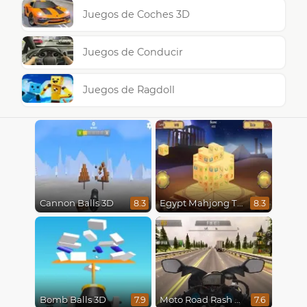
Juegos de Coches 3D
Juegos de Conducir
Juegos de Ragdoll
Cannon Balls 3D
Egypt Mahjong Triple Dimensions
8.3
8.3
Bomb Balls 3D
Moto Road Rash 3D
7.9
7.6