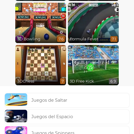
3D Bowling
Formula Fever
7.6
7.1
3DChess
3D Free Kick
7
6.9
Juegos de Saltar
Juegos del Espacio
Juegos de Spinners